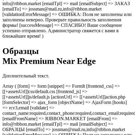
info@ribbon.market [emailTpl] => mail [emailSubject] => ЗАКАЗ
[emailTo] => jossman@mail.ru,info@ribbon.market
[validationErrorMessage] => ОШИБКА: Поля не заполнены или
заполнены неверно. Проверьте правильность заполнения
формы! [successMessage] => СПАСИБО! Ваше сообщение
успешно отправлено. Администратор свяжется с вами в
ближайшее время! )
Образцы
Mix Premium Near Edge
Доплнительный текст.
Array ( [form] => form [snippet] => FormIt [frontend_css] =>
[[+assetsUrl]]css/default.css [frontend_js] =>
[[+assetsUrl]]js/default.js [actionUrl] => [[+assetsUrl]]action.php
[formSelector] => ajax_form [objectName] => AjaxForm [hooks]
=> rcv3,email [validate] =>
contact_name:required,contact_phone:required,contact_email:require
[emailFromName] => RIBBON.MARKET [emailFrom] =>
info@ribbon.market [emailTpl] => mail [emailSubject] =>
ОБРАЗЦЫ [emailTo] => jossman@mail.ru,info@ribbon.market
[validationErrorMessage] => ОШИБКА: Поля не заполнены или