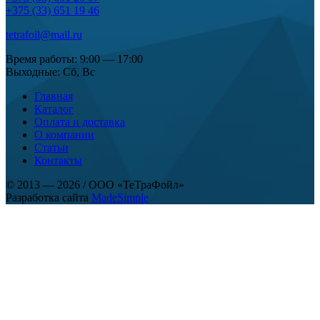
+375 (33) 651 19 46
tetrafoil@mail.ru
Время работы: 9:00 — 17:00
Выходные: Сб, Вс
Главная
Каталог
Оплата и доставка
О компании
Статьи
Контакты
© 2013 — 2026
/
ООО «ТеТраФойл»
Разработка сайта
MadeSimple