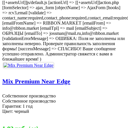
[[+assetsUrl]]js/default.js [actionUrl] => [[+assetsUrl]]action.php
[formSelector] => ajax_form [objectName] => AjaxForm [hooks]
=> rcv3,email [validate] =>
contact_name:required,contact_phone:required,contact_email:require
[emailFromName] => RIBBON.MARKET [emailFrom] =>
info@ribbon.market [emailTpl] => mail [emailSubject] =>
ОБРАЗЦЫ [emailTo] => jossman@mail.ru,info@ribbon.market
[validationErrorMessage] => ОШИБКА: Поля не заполнены или
заполнены неверно. Проверьте правильность заполнения
формы! [successMessage] => СПАСИБО! Ваше сообщение
успешно отправлено. Администратор свяжется с вами в
ближайшее время! )
Mix Premium Near Edge
Собственное производство
Собственное производство
Гарантия: 1 год
Цвет: черный