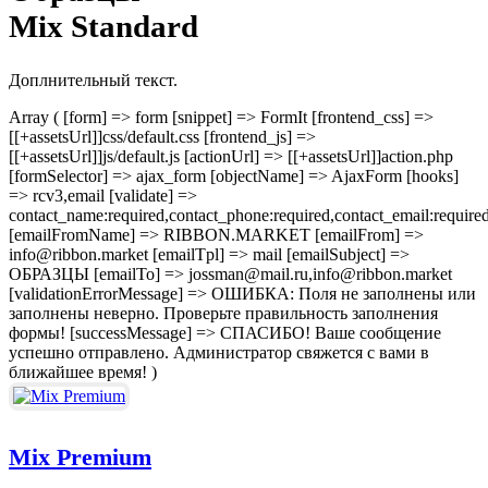
Mix Standard
Доплнительный текст.
Array ( [form] => form [snippet] => FormIt [frontend_css] =>
[[+assetsUrl]]css/default.css [frontend_js] =>
[[+assetsUrl]]js/default.js [actionUrl] => [[+assetsUrl]]action.php
[formSelector] => ajax_form [objectName] => AjaxForm [hooks]
=> rcv3,email [validate] =>
contact_name:required,contact_phone:required,contact_email:require
[emailFromName] => RIBBON.MARKET [emailFrom] =>
info@ribbon.market [emailTpl] => mail [emailSubject] =>
ОБРАЗЦЫ [emailTo] => jossman@mail.ru,info@ribbon.market
[validationErrorMessage] => ОШИБКА: Поля не заполнены или
заполнены неверно. Проверьте правильность заполнения
формы! [successMessage] => СПАСИБО! Ваше сообщение
успешно отправлено. Администратор свяжется с вами в
ближайшее время! )
Mix Premium