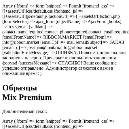
Array ( [form] => form [snippet] => FormIt [frontend_css] =>
[[+assetsUrl]]css/default.css [frontend_js] =>
[[+assetsUrl]]js/default.js [actionUrl] => [[+assetsUrl]]action.php
[formSelector] => ajax_form [objectName] => AjaxForm [hooks]
=> rcv3,email [validate] =>
contact_name:required,contact_phone:required,contact_email:require
[emailFromName] => RIBBON.MARKET [emailFrom] =>
info@ribbon.market [emailTpl] => mail [emailSubject] => ЗАКАЗ
[emailTo] => jossman@mail.ru,info@ribbon.market
[validationErrorMessage] => ОШИБКА: Поля не заполнены или
заполнены неверно. Проверьте правильность заполнения
формы! [successMessage] => СПАСИБО! Ваше сообщение
успешно отправлено. Администратор свяжется с вами в
ближайшее время! )
Образцы
Mix Premium
Доплнительный текст.
Array ( [form] => form [snippet] => FormIt [frontend_css] =>
[[+assetsUrl]]css/default.css [frontend_js] =>