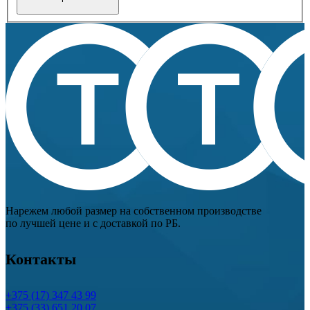
Нарежем любой размер на собственном производстве
по лучшей цене и с доставкой по РБ.
Контакты
+375 (17) 347 43 99
+375 (33) 651 20 07