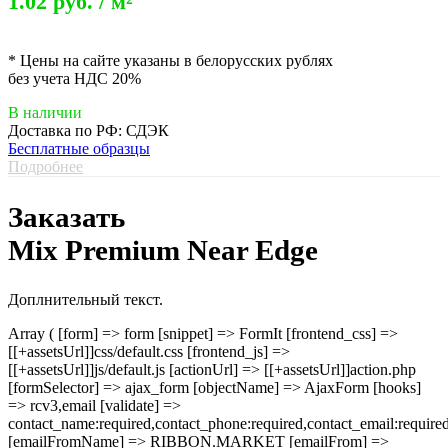
1.02 руб. / м²
* Цены на сайте указаны в белорусских рублях
без учета НДС 20%
В наличии
Доставка по РФ: СДЭК
Бесплатные образцы
Подробнее
Заказать
Mix Premium Near Edge
Доплнительный текст.
Array ( [form] => form [snippet] => FormIt [frontend_css] =>
[[+assetsUrl]]css/default.css [frontend_js] =>
[[+assetsUrl]]js/default.js [actionUrl] => [[+assetsUrl]]action.php
[formSelector] => ajax_form [objectName] => AjaxForm [hooks]
=> rcv3,email [validate] =>
contact_name:required,contact_phone:required,contact_email:require
[emailFromName] => RIBBON.MARKET [emailFrom] =>