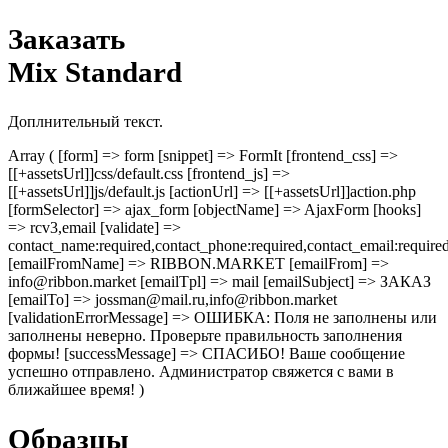
Заказать
Mix Standard
Доплнительный текст.
Array ( [form] => form [snippet] => FormIt [frontend_css] =>
[[+assetsUrl]]css/default.css [frontend_js] =>
[[+assetsUrl]]js/default.js [actionUrl] => [[+assetsUrl]]action.php
[formSelector] => ajax_form [objectName] => AjaxForm [hooks]
=> rcv3,email [validate] =>
contact_name:required,contact_phone:required,contact_email:require
[emailFromName] => RIBBON.MARKET [emailFrom] =>
info@ribbon.market [emailTpl] => mail [emailSubject] => ЗАКАЗ
[emailTo] => jossman@mail.ru,info@ribbon.market
[validationErrorMessage] => ОШИБКА: Поля не заполнены или
заполнены неверно. Проверьте правильность заполнения
формы! [successMessage] => СПАСИБО! Ваше сообщение
успешно отправлено. Администратор свяжется с вами в
ближайшее время! )
Образцы