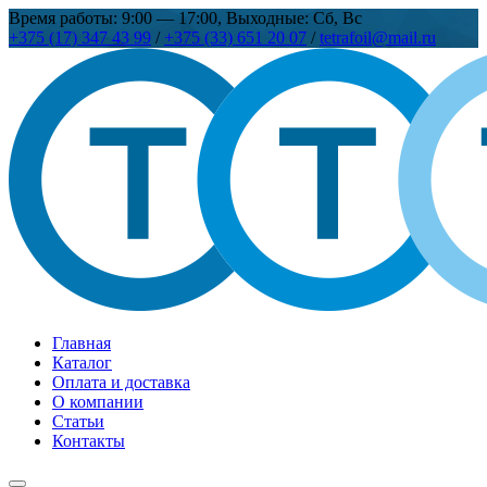
Время работы: 9:00 — 17:00, Выходные: Сб, Вс
+375 (17) 347 43 99
/
+375 (33) 651 20 07
/
tetrafoil@mail.ru
Главная
Каталог
Оплата и доставка
О компании
Статьи
Контакты