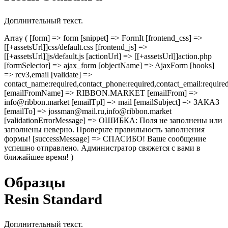
Доплнительный текст.
Array ( [form] => form [snippet] => FormIt [frontend_css] =>
[[+assetsUrl]]css/default.css [frontend_js] =>
[[+assetsUrl]]js/default.js [actionUrl] => [[+assetsUrl]]action.php
[formSelector] => ajax_form [objectName] => AjaxForm [hooks]
=> rcv3,email [validate] =>
contact_name:required,contact_phone:required,contact_email:require
[emailFromName] => RIBBON.MARKET [emailFrom] =>
info@ribbon.market [emailTpl] => mail [emailSubject] => ЗАКАЗ
[emailTo] => jossman@mail.ru,info@ribbon.market
[validationErrorMessage] => ОШИБКА: Поля не заполнены или
заполнены неверно. Проверьте правильность заполнения
формы! [successMessage] => СПАСИБО! Ваше сообщение
успешно отправлено. Администратор свяжется с вами в
ближайшее время! )
Образцы
Resin Standard
Доплнительный текст.