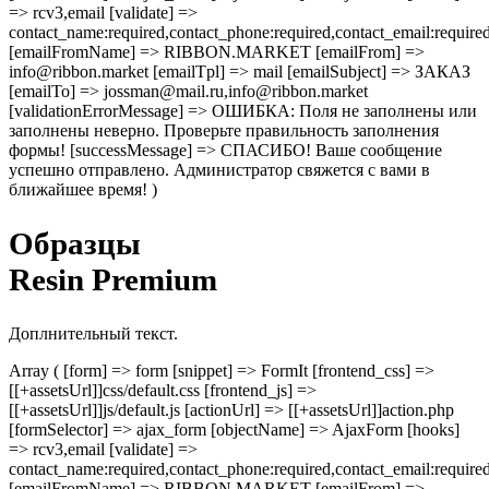
=> rcv3,email [validate] =>
contact_name:required,contact_phone:required,contact_email:require
[emailFromName] => RIBBON.MARKET [emailFrom] =>
info@ribbon.market [emailTpl] => mail [emailSubject] => ЗАКАЗ
[emailTo] => jossman@mail.ru,info@ribbon.market
[validationErrorMessage] => ОШИБКА: Поля не заполнены или
заполнены неверно. Проверьте правильность заполнения
формы! [successMessage] => СПАСИБО! Ваше сообщение
успешно отправлено. Администратор свяжется с вами в
ближайшее время! )
Образцы
Resin Premium
Доплнительный текст.
Array ( [form] => form [snippet] => FormIt [frontend_css] =>
[[+assetsUrl]]css/default.css [frontend_js] =>
[[+assetsUrl]]js/default.js [actionUrl] => [[+assetsUrl]]action.php
[formSelector] => ajax_form [objectName] => AjaxForm [hooks]
=> rcv3,email [validate] =>
contact_name:required,contact_phone:required,contact_email:require
[emailFromName] => RIBBON.MARKET [emailFrom] =>