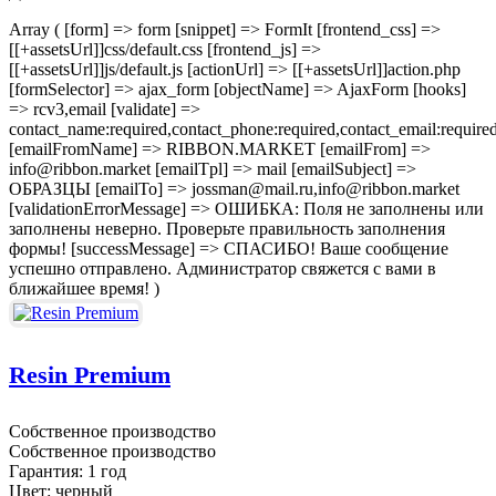
Array ( [form] => form [snippet] => FormIt [frontend_css] =>
[[+assetsUrl]]css/default.css [frontend_js] =>
[[+assetsUrl]]js/default.js [actionUrl] => [[+assetsUrl]]action.php
[formSelector] => ajax_form [objectName] => AjaxForm [hooks]
=> rcv3,email [validate] =>
contact_name:required,contact_phone:required,contact_email:require
[emailFromName] => RIBBON.MARKET [emailFrom] =>
info@ribbon.market [emailTpl] => mail [emailSubject] =>
ОБРАЗЦЫ [emailTo] => jossman@mail.ru,info@ribbon.market
[validationErrorMessage] => ОШИБКА: Поля не заполнены или
заполнены неверно. Проверьте правильность заполнения
формы! [successMessage] => СПАСИБО! Ваше сообщение
успешно отправлено. Администратор свяжется с вами в
ближайшее время! )
Resin Premium
Собственное производство
Собственное производство
Гарантия: 1 год
Цвет: черный