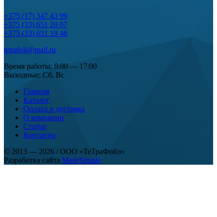
+375 (17) 347 43 99
+375 (33) 651 20 07
+375 (33) 651 19 46
tetrafoil@mail.ru
Время работы: 9:00 — 17:00
Выходные: Сб, Вс
Главная
Каталог
Оплата и доставка
О компании
Статьи
Контакты
© 2013 — 2026
/
ООО «ТеТраФойл»
Разработка сайта
MadeSimple