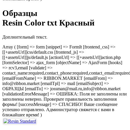
Образцы
Resin Color txt Красный
Доплнительный текст.
Array ( [form] => form [snippet] => FormIt [frontend_css] =>
[[+assetsUrl]]css/default.css [frontend_js] =>
[[+assetsUrl]]js/default.js [actionUrl] => [[+assetsUrl]]action.php
[formSelector] => ajax_form [objectName] => AjaxForm [hooks]
=> rcv3,email [validate] =>
contact_name:required,contact_phone:required,contact_email:require
[emailFromName] => RIBBON.MARKET [emailFrom] =>
info@ribbon.market [emailTpl] => mail [emailSubject] =>
ОБРАЗЦЫ [emailTo] => jossman@mail.ru,info@ribbon.market
[validationErrorMessage] => ОШИБКА: Поля не заполнены или
заполнены неверно. Проверьте правильность заполнения
формы! [successMessage] => СПАСИБО! Ваше сообщение
успешно отправлено. Администратор свяжется с вами в
ближайшее время! )