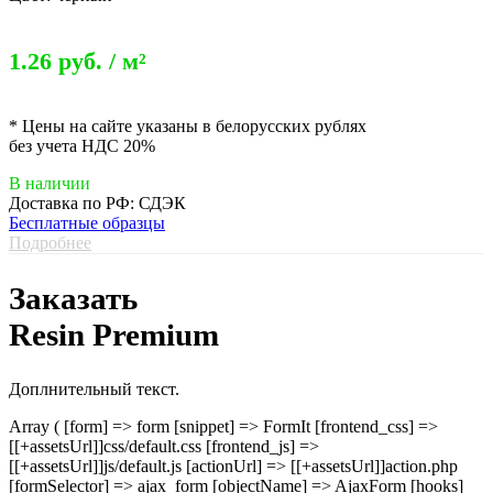
1.26 руб. / м²
* Цены на сайте указаны в белорусских рублях
без учета НДС 20%
В наличии
Доставка по РФ: СДЭК
Бесплатные образцы
Подробнее
Заказать
Resin Premium
Доплнительный текст.
Array ( [form] => form [snippet] => FormIt [frontend_css] =>
[[+assetsUrl]]css/default.css [frontend_js] =>
[[+assetsUrl]]js/default.js [actionUrl] => [[+assetsUrl]]action.php
[formSelector] => ajax_form [objectName] => AjaxForm [hooks]