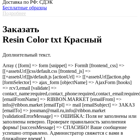
Доставка по РФ: СДЭК
Бесплатные образцы
Подробнее
Заказать
Resin Color txt Красный
Доплнительный текст.
Array ( [form] => form [snippet] => FormIt [frontend_css] =>
[[+assetsUrl]]css/default.css [frontend_js] =>
[[+assetsUrl]]js/default.js [actionUrl] => [[+assetsUrl]]action.php
[formSelector] => ajax_form [objectName] => AjaxForm [hooks]
=> rcv3,email [validate] =>
contact_name:required,contact_phone:required,contact_email:require
[emailFromName] => RIBBON.MARKET [emailFrom] =>
info@ribbon.market [emailTpl] => mail [emailSubject] => ЗАКАЗ
[emailTo] => jossman@mail.ru,info@ribbon.market
[validationErrorMessage] => ОШИБКА: Поля не заполнены или
заполнены неверно. Проверьте правильность заполнения
формы! [successMessage] => СПАСИБО! Ваше сообщение
успешно отправлено. Администратор свяжется с вами в
ближайшее время! )