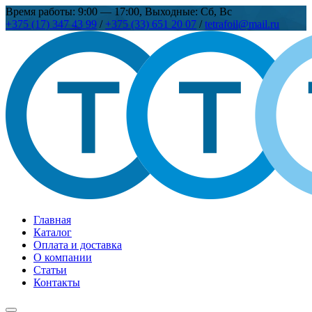
Время работы: 9:00 — 17:00, Выходные: Сб, Вс
+375 (17) 347 43 99
/
+375 (33) 651 20 07
/
tetrafoil@mail.ru
Главная
Каталог
Оплата и доставка
О компании
Статьи
Контакты