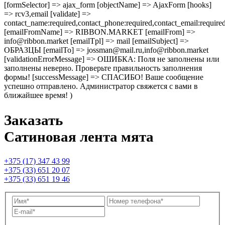
[formSelector] => ajax_form [objectName] => AjaxForm [hooks]
=> rcv3,email [validate] =>
contact_name:required,contact_phone:required,contact_email:require
[emailFromName] => RIBBON.MARKET [emailFrom] =>
info@ribbon.market [emailTpl] => mail [emailSubject] =>
ОБРАЗЦЫ [emailTo] => jossman@mail.ru,info@ribbon.market
[validationErrorMessage] => ОШИБКА: Поля не заполнены или
заполнены неверно. Проверьте правильность заполнения
формы! [successMessage] => СПАСИБО! Ваше сообщение
успешно отправлено. Администратор свяжется с вами в
ближайшее время! )
Заказать
Сатиновая лента мята
+375 (17) 347 43 99
+375 (33) 651 20 07
+375 (33) 651 19 46