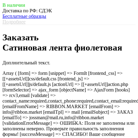
В наличии
Доставка по РФ: СДЭК
Бесплатные образцы
Подробнее
Заказать
Сатиновая лента фиолетовая
Доплнительный текст.
Array ( [form] => form [snippet] => FormIt [frontend_css] =>
[[+assetsUrl]]css/default.css [frontend_js] =>
[[+assetsUrl]]js/default.js [actionUrl] => [[+assetsUrl]]action.php
[formSelector] => ajax_form [objectName] => AjaxForm [hooks]
=> rcv3,email [validate] =>
contact_name:required,contact_phone:required,contact_email:require
[emailFromName] => RIBBON.MARKET [emailFrom] =>
info@ribbon.market [emailTpl] => mail [emailSubject] => ЗАКАЗ
[emailTo] => jossman@mail.ru,info@ribbon.market
[validationErrorMessage] => ОШИБКА: Поля не заполнены или
заполнены неверно. Проверьте правильность заполнения
формы! [successMessage] => СПАСИБО! Ваше сообщение