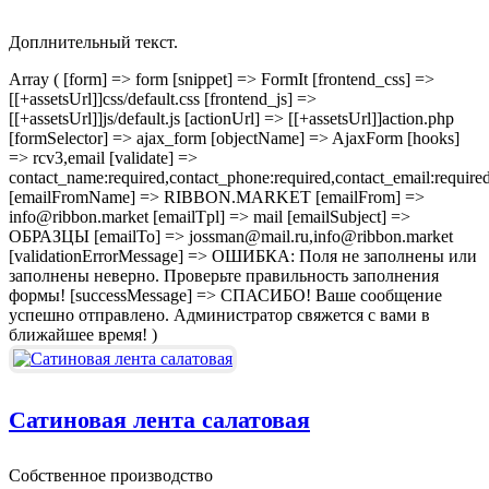
Доплнительный текст.
Array ( [form] => form [snippet] => FormIt [frontend_css] =>
[[+assetsUrl]]css/default.css [frontend_js] =>
[[+assetsUrl]]js/default.js [actionUrl] => [[+assetsUrl]]action.php
[formSelector] => ajax_form [objectName] => AjaxForm [hooks]
=> rcv3,email [validate] =>
contact_name:required,contact_phone:required,contact_email:require
[emailFromName] => RIBBON.MARKET [emailFrom] =>
info@ribbon.market [emailTpl] => mail [emailSubject] =>
ОБРАЗЦЫ [emailTo] => jossman@mail.ru,info@ribbon.market
[validationErrorMessage] => ОШИБКА: Поля не заполнены или
заполнены неверно. Проверьте правильность заполнения
формы! [successMessage] => СПАСИБО! Ваше сообщение
успешно отправлено. Администратор свяжется с вами в
ближайшее время! )
Сатиновая лента салатовая
Собственное производство