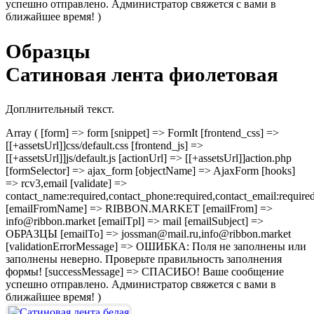
успешно отправлено. Администратор свяжется с вами в
ближайшее время! )
Образцы
Сатиновая лента фиолетовая
Доплнительный текст.
Array ( [form] => form [snippet] => FormIt [frontend_css] =>
[[+assetsUrl]]css/default.css [frontend_js] =>
[[+assetsUrl]]js/default.js [actionUrl] => [[+assetsUrl]]action.php
[formSelector] => ajax_form [objectName] => AjaxForm [hooks]
=> rcv3,email [validate] =>
contact_name:required,contact_phone:required,contact_email:require
[emailFromName] => RIBBON.MARKET [emailFrom] =>
info@ribbon.market [emailTpl] => mail [emailSubject] =>
ОБРАЗЦЫ [emailTo] => jossman@mail.ru,info@ribbon.market
[validationErrorMessage] => ОШИБКА: Поля не заполнены или
заполнены неверно. Проверьте правильность заполнения
формы! [successMessage] => СПАСИБО! Ваше сообщение
успешно отправлено. Администратор свяжется с вами в
ближайшее время! )