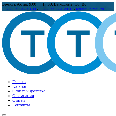
Время работы: 9:00 — 17:00, Выходные: Сб, Вс
+375 (17) 347 43 99
/
+375 (33) 651 20 07
/
tetrafoil@mail.ru
Главная
Каталог
Оплата и доставка
О компании
Статьи
Контакты