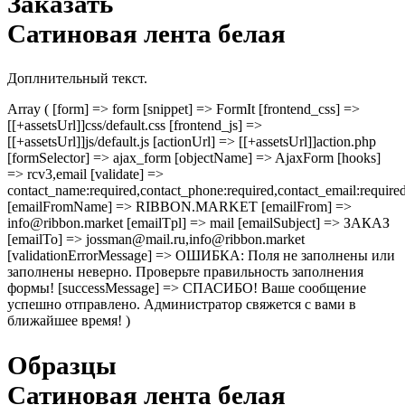
Заказать
Сатиновая лента белая
Доплнительный текст.
Array ( [form] => form [snippet] => FormIt [frontend_css] =>
[[+assetsUrl]]css/default.css [frontend_js] =>
[[+assetsUrl]]js/default.js [actionUrl] => [[+assetsUrl]]action.php
[formSelector] => ajax_form [objectName] => AjaxForm [hooks]
=> rcv3,email [validate] =>
contact_name:required,contact_phone:required,contact_email:require
[emailFromName] => RIBBON.MARKET [emailFrom] =>
info@ribbon.market [emailTpl] => mail [emailSubject] => ЗАКАЗ
[emailTo] => jossman@mail.ru,info@ribbon.market
[validationErrorMessage] => ОШИБКА: Поля не заполнены или
заполнены неверно. Проверьте правильность заполнения
формы! [successMessage] => СПАСИБО! Ваше сообщение
успешно отправлено. Администратор свяжется с вами в
ближайшее время! )
Образцы
Сатиновая лента белая