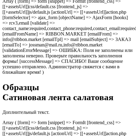
Array ( [form] => form [snippet] => FormIt [frontend_css] =>
[[+assetsUrl]]css/default.css [frontend_js] =>
[[+assetsUrl]]js/default.js [actionUrl] => [[+assetsUrl]]action.php
[formSelector] => ajax_form [objectName] => AjaxForm [hooks]
=> rcv3,email [validate] =>
contact_name:required,contact_phone:required,contact_email:require
[emailFromName] => RIBBON.MARKET [emailFrom] =>
info@ribbon.market [emailTpl] => mail [emailSubject] => ЗАКАЗ
[emailTo] => jossman@mail.ru,info@ribbon.market
[validationErrorMessage] => ОШИБКА: Поля не заполнены или
заполнены неверно. Проверьте правильность заполнения
формы! [successMessage] => СПАСИБО! Ваше сообщение
успешно отправлено. Администратор свяжется с вами в
ближайшее время! )
Образцы
Сатиновая лента салатовая
Доплнительный текст.
Array ( [form] => form [snippet] => FormIt [frontend_css] =>
[[+assetsUrl]]css/default.css [frontend_js] =>
[[+assetsUrl]]js/default.js [actionUrl] => [[+assetsUrl]]action.php